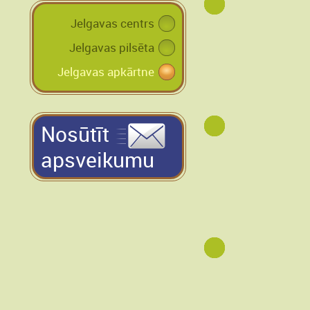
Jelgavas centrs
Jelgavas pilsēta
Jelgavas apkārtne
Nosūtīt
apsveikumu