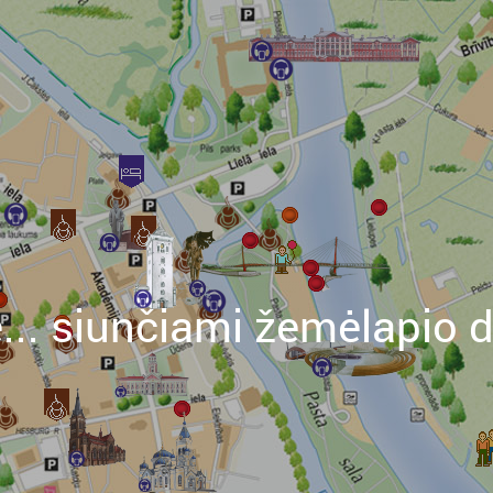
e... siunčiami žemėlapio