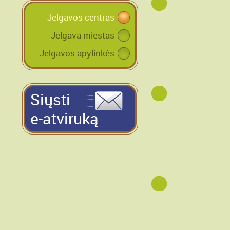
Jelgavos centras
Jelgava miestas
Jelgavos apylinkės
Siųsti
e-atviruką