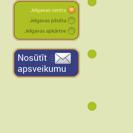
Jelgavas centrs
Jelgavas pilsēta
Jelgavas apkārtne
Nosūtīt
apsveikumu