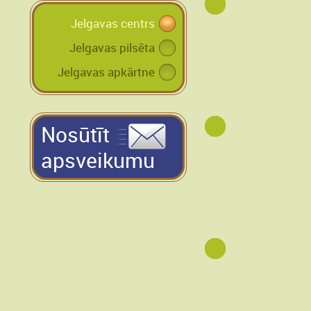
Jelgavas centrs
Jelgavas pilsēta
Jelgavas apkārtne
Nosūtīt
apsveikumu